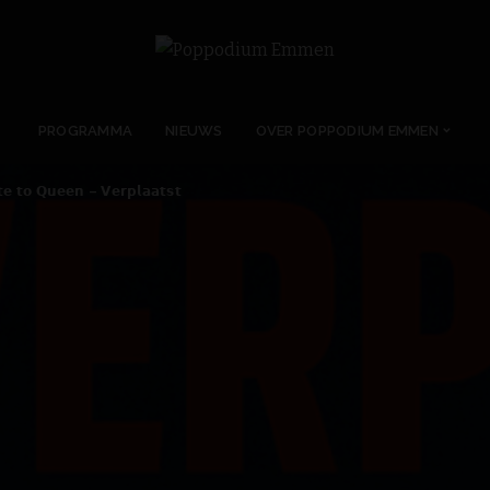
PROGRAMMA
NIEUWS
OVER POPPODIUM EMMEN
𝘁𝗲 𝘁𝗼 𝗤𝘂𝗲𝗲𝗻 – 𝗩𝗲𝗿𝗽𝗹𝗮𝗮𝘁𝘀𝘁