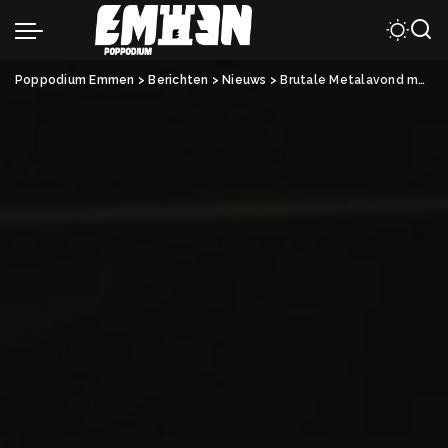
Poppodium Emmen
>
Berichten
>
Nieuws
>
Brutale Metalavond met Kanine, Hurakan en The Hate Project.