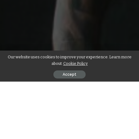
Our website uses cookies to improve your experience. Learn more
about:
Cookie Policy
Accept
Op
zaterdag 22 februari
wordt Ons Dorp in Emmer-
Compascuum omgetoverd tot een walhalla voor fans
van brute metal. Drie topbands uit Europa – Kanine,
Hurakan en The Hate Project – komen samen voor een
avond vol muzikale vernietiging en intense energie.
Dit evenement is een must voor liefhebbers van