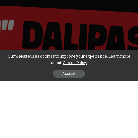
Our website uses cookies to improve your experience. Learn more
about:
Cookie Policy
Accept
Op zaterdagavond verandert Grand Café Plein in
Emmen in een bruisende dansvloer wanneer twee
explosieve livebands het podium betreden. Vanaf
21:00 uur kun je je onderdompelen in een muzikale
achtbaan vol passie, ritme en energie. Verwacht een
avond waarop stilstaan onmogelijk is!