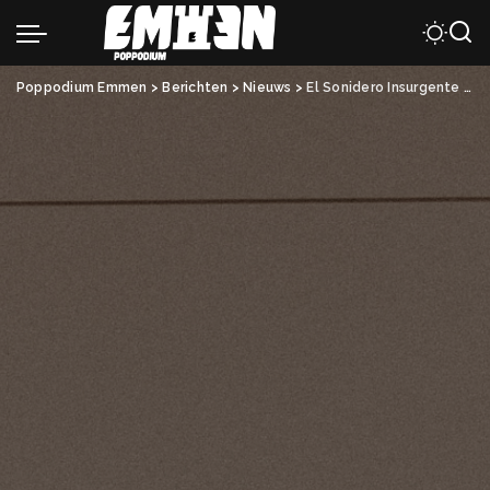
Poppodium Emmen
>
Berichten
>
Nieuws
>
El Sonidero Insurgente (AR) en Papaformigas live bij Grand Café Plein