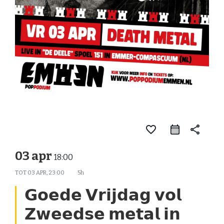
favorite_border
share
03 apr
18:00
TOT
03 APR, 23:00
5h
𝗚𝗼𝗲𝗱𝗲 𝗩𝗿𝗶𝗷𝗱𝗮𝗴 𝘃𝗼𝗹
𝗭𝘄𝗲𝗲𝗱𝘀𝗲 𝗺𝗲𝘁𝗮𝗹 𝗶𝗻