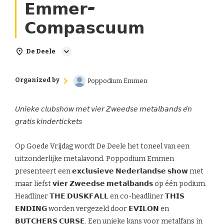
𝗘𝗺𝗺𝗲𝗿-
𝗖𝗼𝗺𝗽𝗮𝘀𝗰𝘂𝘂𝗺
De Deele
Organized by
Poppodium Emmen
𝘜𝘯𝘪𝘦𝘬𝘦 𝘤𝘭𝘶𝘣𝘴𝘩𝘰𝘸 𝘮𝘦𝘵 𝘷𝘪𝘦𝘳 𝘡𝘸𝘦𝘦𝘥𝘴𝘦 𝘮𝘦𝘵𝘢𝘭𝘣𝘢𝘯𝘥𝘴 𝘦́𝘯
𝘨𝘳𝘢𝘵𝘪𝘴 𝘬𝘪𝘯𝘥𝘦𝘳𝘵𝘪𝘤𝘬𝘦𝘵𝘴
Op Goede Vrijdag wordt De Deele het toneel van een
uitzonderlijke metalavond. Poppodium Emmen
presenteert een 𝗲𝘅𝗰𝗹𝘂𝘀𝗶𝗲𝘃𝗲 𝗡𝗲𝗱𝗲𝗿𝗹𝗮𝗻𝗱𝘀𝗲 𝘀𝗵𝗼𝘄 met
maar liefst 𝘃𝗶𝗲𝗿 𝗭𝘄𝗲𝗲𝗱𝘀𝗲 𝗺𝗲𝘁𝗮𝗹𝗯𝗮𝗻𝗱𝘀 op één podium.
Headliner 𝗧𝗛𝗘 𝗗𝗨𝗦𝗞𝗙𝗔𝗟𝗟 en co-headliner 𝗧𝗛𝗜𝗦
𝗘𝗡𝗗𝗜𝗡𝗚 worden vergezeld door 𝗘𝗩𝗜𝗟𝗢𝗡 en
𝗕𝗨𝗧𝗖𝗛𝗘𝗥𝗦 𝗖𝗨𝗥𝗦𝗘. Een unieke kans voor metalfans in