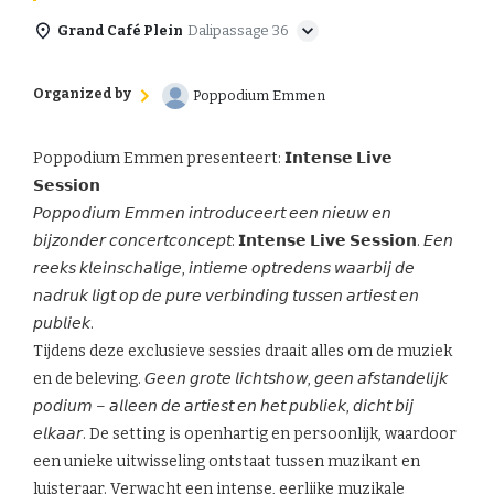
Grand Café Plein
Dalipassage 36
Organized by
Poppodium Emmen
Poppodium Emmen presenteert: 𝗜𝗻𝘁𝗲𝗻𝘀𝗲 𝗟𝗶𝘃𝗲
𝗦𝗲𝘀𝘀𝗶𝗼𝗻
𝘗𝘰𝘱𝘱𝘰𝘥𝘪𝘶𝘮 𝘌𝘮𝘮𝘦𝘯 𝘪𝘯𝘵𝘳𝘰𝘥𝘶𝘤𝘦𝘦𝘳𝘵 𝘦𝘦𝘯 𝘯𝘪𝘦𝘶𝘸 𝘦𝘯
𝘣𝘪𝘫𝘻𝘰𝘯𝘥𝘦𝘳 𝘤𝘰𝘯𝘤𝘦𝘳𝘵𝘤𝘰𝘯𝘤𝘦𝘱𝘵: 𝗜𝗻𝘁𝗲𝗻𝘀𝗲 𝗟𝗶𝘃𝗲 𝗦𝗲𝘀𝘀𝗶𝗼𝗻. 𝘌𝘦𝘯
𝘳𝘦𝘦𝘬𝘴 𝘬𝘭𝘦𝘪𝘯𝘴𝘤𝘩𝘢𝘭𝘪𝘨𝘦, 𝘪𝘯𝘵𝘪𝘦𝘮𝘦 𝘰𝘱𝘵𝘳𝘦𝘥𝘦𝘯𝘴 𝘸𝘢𝘢𝘳𝘣𝘪𝘫 𝘥𝘦
𝘯𝘢𝘥𝘳𝘶𝘬 𝘭𝘪𝘨𝘵 𝘰𝘱 𝘥𝘦 𝘱𝘶𝘳𝘦 𝘷𝘦𝘳𝘣𝘪𝘯𝘥𝘪𝘯𝘨 𝘵𝘶𝘴𝘴𝘦𝘯 𝘢𝘳𝘵𝘪𝘦𝘴𝘵 𝘦𝘯
𝘱𝘶𝘣𝘭𝘪𝘦𝘬.
Tijdens deze exclusieve sessies draait alles om de muziek
en de beleving. 𝘎𝘦𝘦𝘯 𝘨𝘳𝘰𝘵𝘦 𝘭𝘪𝘤𝘩𝘵𝘴𝘩𝘰𝘸, 𝘨𝘦𝘦𝘯 𝘢𝘧𝘴𝘵𝘢𝘯𝘥𝘦𝘭𝘪𝘫𝘬
𝘱𝘰𝘥𝘪𝘶𝘮 – 𝘢𝘭𝘭𝘦𝘦𝘯 𝘥𝘦 𝘢𝘳𝘵𝘪𝘦𝘴𝘵 𝘦𝘯 𝘩𝘦𝘵 𝘱𝘶𝘣𝘭𝘪𝘦𝘬, 𝘥𝘪𝘤𝘩𝘵 𝘣𝘪𝘫
𝘦𝘭𝘬𝘢𝘢𝘳. De setting is openhartig en persoonlijk, waardoor
een unieke uitwisseling ontstaat tussen muzikant en
luisteraar. Verwacht een intense, eerlijke muzikale