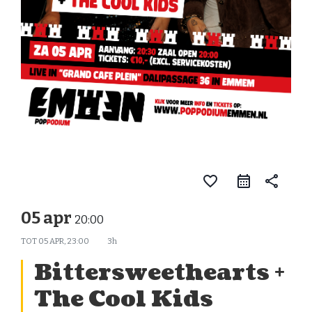
favorite_border
share
05 apr
20:00
TOT
05 APR, 23:00
3h
Bittersweethearts +
The Cool Kids