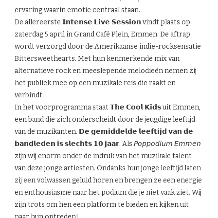
ervaring waarin emotie centraal staan.
De allereerste 𝗜𝗻𝘁𝗲𝗻𝘀𝗲 𝗟𝗶𝘃𝗲 𝗦𝗲𝘀𝘀𝗶𝗼𝗻 vindt plaats op
zaterdag 5 april in Grand Café Plein, Emmen. De aftrap
wordt verzorgd door de Amerikaanse indie-rocksensatie
Bittersweethearts. Met hun kenmerkende mix van
alternatieve rock en meeslepende melodieën nemen zij
het publiek mee op een muzikale reis die raakt en
verbindt.
In het voorprogramma staat 𝗧𝗵𝗲 𝗖𝗼𝗼𝗹 𝗞𝗶𝗱𝘀 uit Emmen,
een band die zich onderscheidt door de jeugdige leeftijd
van de muzikanten. 𝗗𝗲 𝗴𝗲𝗺𝗶𝗱𝗱𝗲𝗹𝗱𝗲 𝗹𝗲𝗲𝗳𝘁𝗶𝗷𝗱 𝘃𝗮𝗻 𝗱𝗲
𝗯𝗮𝗻𝗱𝗹𝗲𝗱𝗲𝗻 𝗶𝘀 𝘀𝗹𝗲𝗰𝗵𝘁𝘀 𝟭𝟬 𝗷𝗮𝗮𝗿. Als 𝘗𝘰𝘱𝘱𝘰𝘥𝘪𝘶𝘮 𝘌𝘮𝘮𝘦𝘯
zijn wij enorm onder de indruk van het muzikale talent
van deze jonge artiesten. Ondanks hun jonge leeftijd laten
zij een volwassen geluid horen en brengen ze een energie
en enthousiasme naar het podium die je niet vaak ziet. Wij
zijn trots om hen een platform te bieden en kijken uit
naar hun optreden!